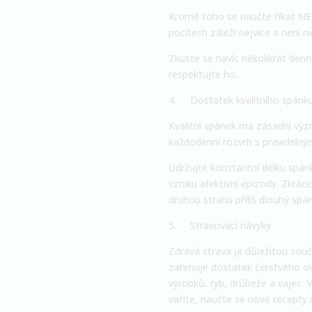
Kromě toho se naučte říkat
NE
pocitech záleží nejvíce a není
Zkuste se navíc několikrát den
respektujte ho.
4.
Dostatek kvalitního spánk
Kvalitní spánek má zásadní význ
každodenní rozvrh s pravideln
Udržujte konstantní délku spán
vzniku afektivní epizody. Zkrá
druhou stranu příliš dlouhý sp
5.
Stravovací návyky
Zdravá strava je důležitou souč
zahrnuje dostatek čerstvého ov
výrobků, ryb, drůbeže a vajec. 
vaříte, naučte se nové recepty