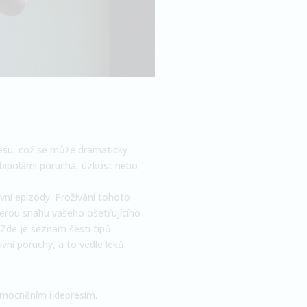
tresu, což se může dramaticky
 bipolární porucha, úzkost nebo
vní epizody. Prožívání tohoto
erou snahu vašeho ošetřujícího
 Zde je seznam šesti tipů
vní poruchy, a to vedle léků:
emocněním i depresím.