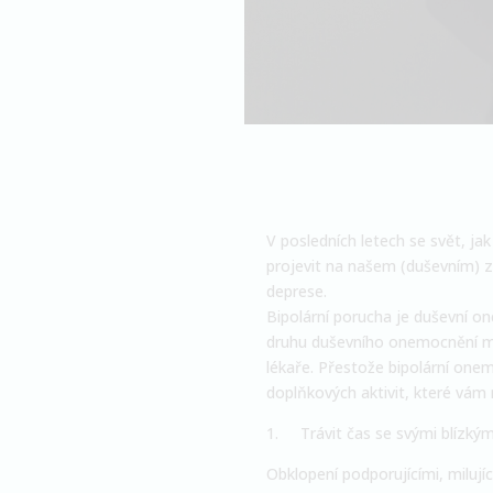
V posledních letech se svět, ja
projevit na našem (duševním) z
deprese.
Bipolární porucha je duševní o
druhu duševního onemocnění mů
lékaře. Přestože bipolární one
doplňkových aktivit, které vám 
1.
Trávit čas se svými blízkým
Obklopení podporujícími, miluj