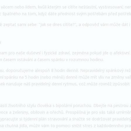
věcem nebo lidem, kvůli kterým se cítíte nešťastní, vystresovaní, ne
 nic špatného na tom, když dáte přednost svým potřebám před potře
ně zeptat sami sebe: "Jak se dnes cítíte?", a odpověď vám může dát i
u
am pro naše duševní i fyzické zdraví, zejména pokud jde o afektivní
ým časem vstávání a časem spánku v rozumnou hodinu.
ku, doporučujeme alespoň 8 hodin denně. Nepravidelný spánkový reži
cení spánku na 5 hodin (nebo méně) denně může mít vliv na změny va
ánek narušuje náš pravidelný denní rytmus, což může rovněž způsobit 
ástí životního stylu člověka s bipolární poruchou. Dbejte na pestrou 
oce a zeleniny, obilovin a ořechů. Prospěšná je pro vás také umír
Vypracujte si týdenní plán stravování a snažte se dodržovat pravideln
 na chutná jídla, může vám to pomoci snížit stres z každodenního pra