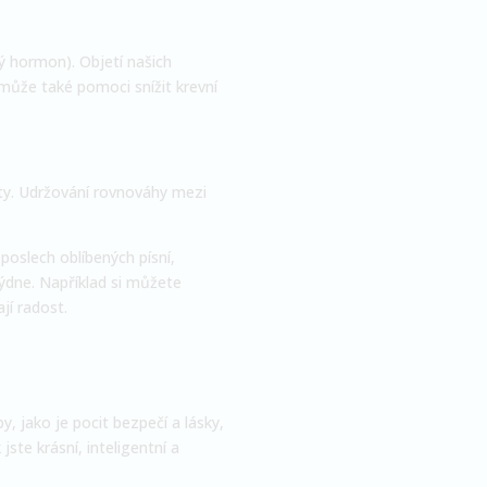
vý hormon). Objetí našich
 může také pomoci snížit krevní
ity. Udržování rovnováhy mezi
.
poslech oblíbených písní,
týdne. Například si můžete
jí radost.
, jako je pocit bezpečí a lásky,
ste krásní, inteligentní a