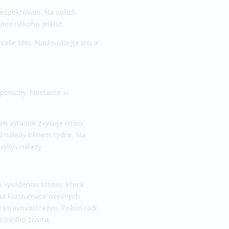
respektovaní. Na vašich
bami někoho jiného.
 vaše tělo. Naslouchejte mu a
 poruchy. Nastavte si
m výrazně zvyšuje riziko
ší nálady během týdne. Na
výkyv nálady.
a vyváženou stravu, která
něná konzumace mléčných
ý stravovací režim. Pokud rádi
covního života.