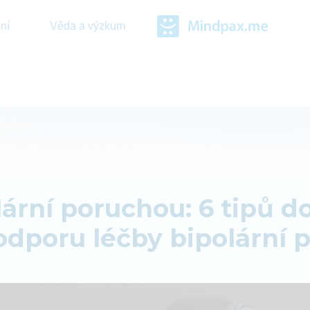
ení
Věda a výzkum
olární poruchou: 6 tipů 
podporu léčby bipolární 