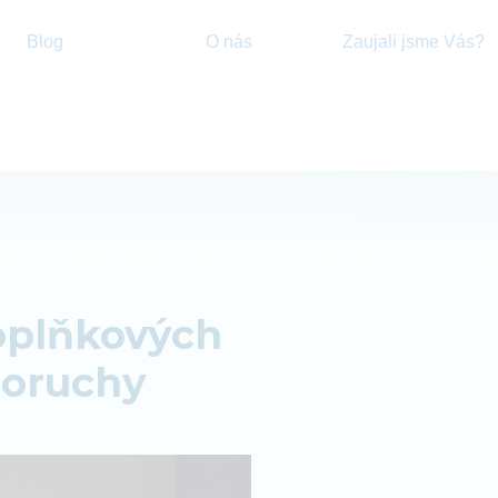
Blog
O nás
Zaujali jsme Vás?
doplňkových
poruchy