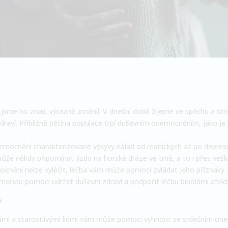
k jsme ho znali, výrazně změnil. V dnešní době žijeme ve spěchu a s
draví. Přibližně pětina populace trpí duševním onemocněním, jako je
nemocnění charakterizované výkyvy nálad od manických až po depresi
že někdy připomínat jízdu na horské dráze ve tmě, a to i přes vešk
mocnění nelze vyléčit, léčba vám může pomoci zvládat jeho příznaky.
mohou pomoci udržet duševní zdraví a podpořit léčbu bipolární afekti
i
ícími a starostlivými lidmi vám může pomoci vyhnout se srdečním on