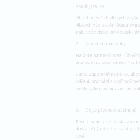
Věděli jste, že
Objetí od vašich blízkých zvyšu
blízkých nás tak činí šťastnými
tlak, snížit riziko kardiovaskul
2.
Nalezení rovnováhy
Najděte harmonii mezi různými 
pracovním a soukromým živote
Často zapomínáme na to, abychom
cvičení, procházka v přírodě ne
každý týden naplánovat den záb
3.
Dejte přednost svému já
Péče o sebe a sebeláska znamená
dostatečný odpočinek a dostatek 
skvělí.