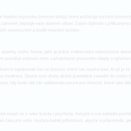
je hladinu oxytocinu (hormon lásky), který potlačuje kortizol (streso
 a zároveň zlepšuje naše duševní zdraví. Časté objímání s příbuznými
árních onemocnění a posílit imunitní systém.
aspekty svého života, jako je práce, rodina nebo volnočasové aktiv
m pomáhá snižovat stres a předcházet poruchám nálady a vyhoření
 si naplánovali čas na činnosti, které nás nejvíce baví. Ať už je to 
bo meditace. Zkuste tyto druhy aktivit pravidelně zavádět do svého 
avy, kdy bude váš čas vyblokován pouze pro činnosti, které vám děla
 starat se o sebe fyzicky i psychicky. Pečujte o své základní potřeby
času pro sebe. Využijte každé příležitosti, abyste si připomněli, jak j