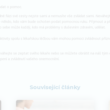
ádat o pomoc.
ádné fázi své cesty nejste sami a nemusíte vše zvládat sami. Neváhe
ajde někdo, kdo vám bude ochoten podat pomocnou ruku. Přijmout a p
pro sebe může každý, kdo má problémy s duševním zdravím, udělat.
aktivity spolu s lékařskou léčbou vám mohou pomoci zvládnout přízna
váhejte se zeptat svého lékaře nebo se můžete obrátit na náš tým o
pení a zvládnutí vašeho onemocnění.
Související články