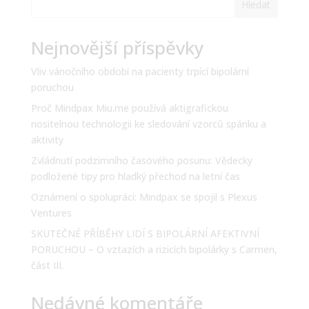
Hledat
Nejnovější příspěvky
Vliv vánočního období na pacienty trpící bipolární
poruchou
Proč Mindpax Miu.me používá aktigrafickou
nositelnou technologii ke sledování vzorců spánku a
aktivity
Zvládnutí podzimního časového posunu: Vědecky
podložené tipy pro hladký přechod na letní čas
Oznámení o spolupráci: Mindpax se spojil s Plexus
Ventures
SKUTEČNÉ PŘÍBĚHY LIDÍ S BIPOLÁRNÍ AFEKTIVNÍ
PORUCHOU – O vztazích a rizicích bipolárky s Carmen,
část III.
Nedávné komentáře