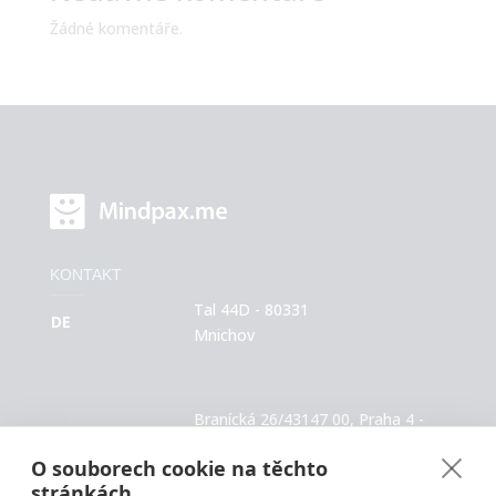
Žádné komentáře.
KONTAKT
Tal 44D - 80331
DE
Mnichov
Branícká 26/43
147 00, Praha 4 -
CZ
Braník
O souborech cookie na těchto
stránkách